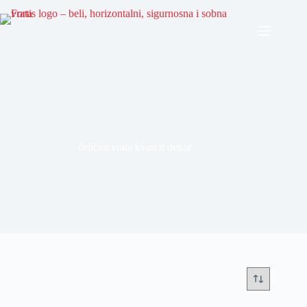
čelična vrata kvarcit dekor