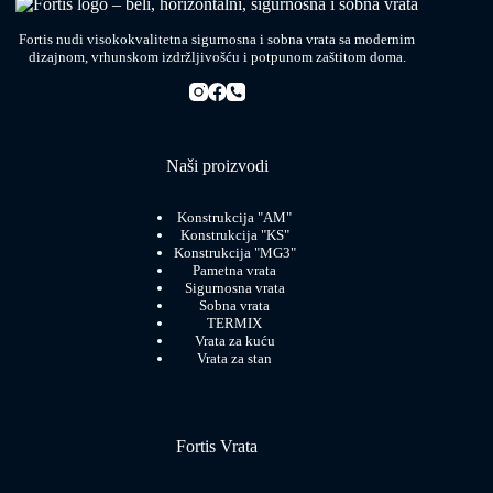
Fortis nudi visokokvalitetna sigurnosna i sobna vrata sa modernim
dizajnom, vrhunskom izdržljivošću i potpunom zaštitom doma.
Naši proizvodi
Konstrukcija "AM"
Konstrukcija "KS"
Konstrukcija "MG3"
Pametna vrata
Sigurnosna vrata
Sobna vrata
TERMIX
Vrata za kuću
Vrata za stan
Fortis Vrata