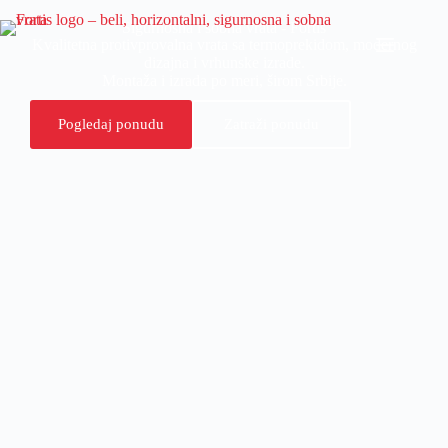
Sigurnosna i sobna vrata - Fortis
Kvalitetna protivprovalna vrata sa termoprekidom, modernog
dizajna i vrhunske izrade.
Montaža i izrada po meri, širom Srbije.
Pogledaj ponudu
Zatraži ponudu