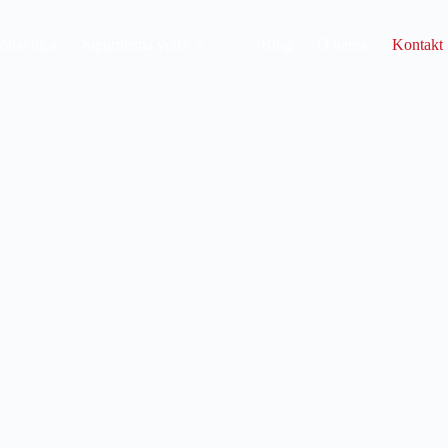
odavnica
Sigurnosna vrata
Blog
O nama
Kontakt